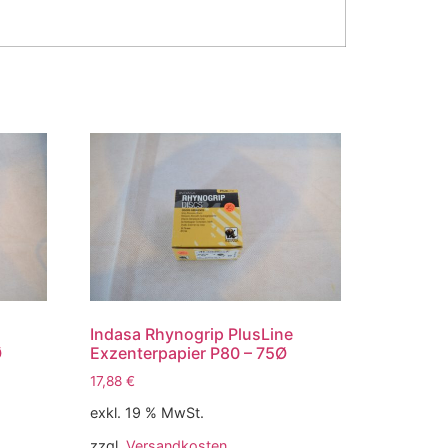
Indasa Rhynogrip PlusLine
Ø
Exzenterpapier P80 – 75Ø
17,88
€
exkl. 19 % MwSt.
zzgl.
Versandkosten