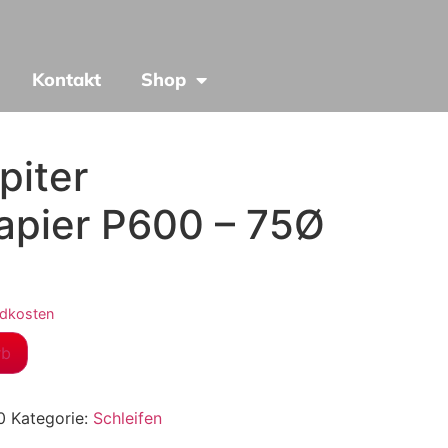
Kontakt
Shop
piter
apier P600 – 75Ø
dkosten
rb
0
Kategorie:
Schleifen