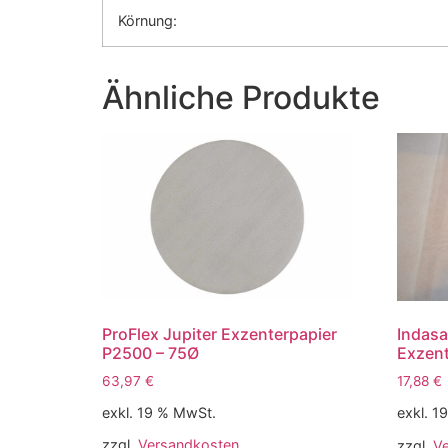
Körnung:
Ähnliche Produkte
ProFlex Jupiter Exzenterpapier
Indasa
P2500 – 75Ø
Exzent
63,97
€
17,88
€
exkl. 19 % MwSt.
exkl. 1
zzgl.
Versandkosten
zzgl.
V