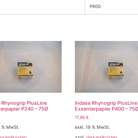
P600
 Rhynogrip PlusLine
Indasa Rhynogrip PlusLine
erpapier P240 – 75Ø
Exzenterpapier P400 – 75
17,88
€
9 % MwSt.
exkl. 19 % MwSt.
ersandkosten
zzgl.
Versandkosten