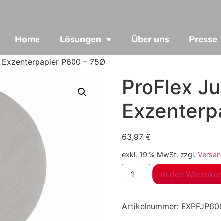
Home
Lösungen
Über uns
Presse
r Exzenterpapier P600 – 75Ø
ProFlex Ju
Exzenterp
63,97
€
exkl. 19 % MwSt.
zzgl.
Versan
In den Warenko
Artikelnummer:
EXPFJP60