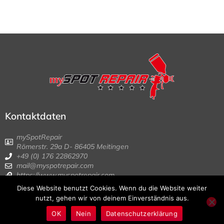
Kontaktdaten
mySpotRepair
Römerstr. 29a D- 86405 Meitingen
+49 (0) 176 22862970
mail@myspotrepair.com
https://www.myspotrepair.com
Diese Website benutzt Cookies. Wenn du die Website weiter
© 1999 – 2022 | myspotrepair | All Rights
nutzt, gehen wir von deinem Einverständnis aus.
Reserved | Impressum | Datenschutz | AGB
OK
Nein
Datenschutzerklärung