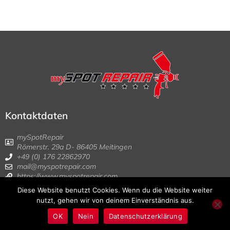
Kontaktdaten
mySpotRepair
Römerstr. 29a D- 86405 Meitingen
+49 (0) 176 22862970
mail@myspotrepair.com
https://www.myspotrepair.com
Diese Website benutzt Cookies. Wenn du die Website weiter
© 1999 – 2022 | myspotrepair | All Rights
nutzt, gehen wir von deinem Einverständnis aus.
Reserved | Impressum | Datenschutz | AGB
OK
Nein
Datenschutzerklärung