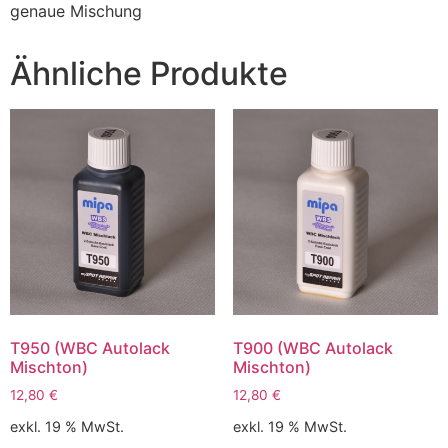
genaue Mischung
Ähnliche Produkte
T950 (WBC Autolack
T900 (WBC Autolack
Mischton)
Mischton)
12,80
€
12,80
€
exkl. 19 % MwSt.
exkl. 19 % MwSt.