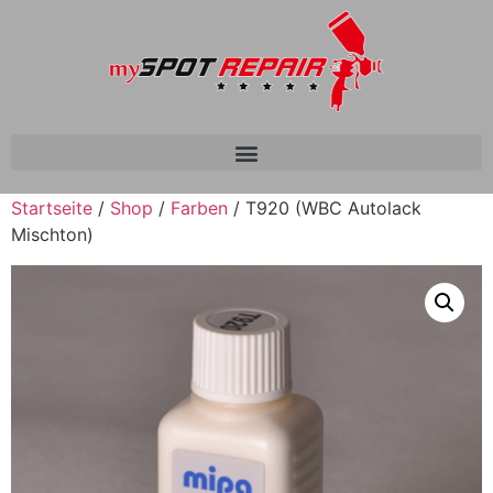
Startseite
/
Shop
/
Farben
/ T920 (WBC Autolack
Mischton)