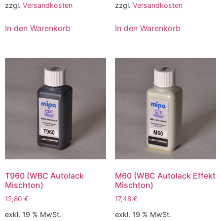
zzgl.
Versandkosten
zzgl.
Versandkosten
In den Warenkorb
In den Warenkorb
T960 (WBC Autolack
M60 (WBC Autolack Effekt
Mischton)
Mischton)
12,80
€
17,48
€
exkl. 19 % MwSt.
exkl. 19 % MwSt.