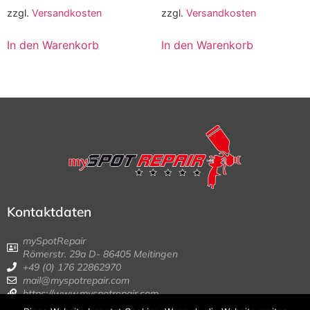
zzgl.
Versandkosten
zzgl.
Versandkosten
In den Warenkorb
In den Warenkorb
Kontaktdaten
mySpotRepair
Römerstr. 29a D- 86405 Meitingen
+49 (0) 176 22862970
mail@myspotrepair.com
https://www.myspotrepair.com