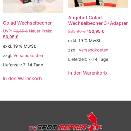
Angebot Colad
Colad Wechselbecher
Wechselbecher 3+Adapter
UVP:
72,55
€
Neuer Preis:
235,90
€
150,95
€
56,95
€
exkl. 19 % MwSt.
exkl. 19 % MwSt.
zzgl.
Versandkosten
zzgl.
Versandkosten
Lieferzeit:
7-14 Tage
Lieferzeit:
7-14 Tage
In den Warenkorb
In den Warenkorb