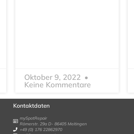
Oktober 9, 2022
Keine Kommentare
Kontaktdaten
mySpotRepair
Römerstr. 29a D- 86405 Meitingen
+49 (0) 176 22862970